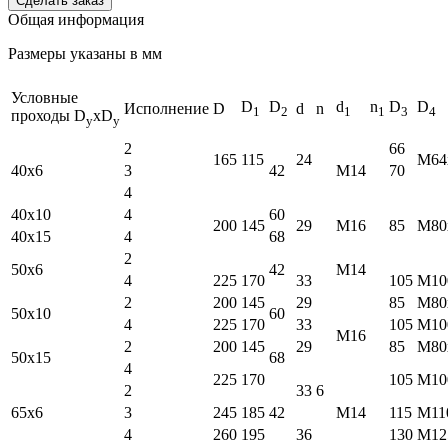
Cделать заказ
Общая информация
Размеры указаны в мм
Условные
D
D
d
n
D
D
Исполнение
D
d
n
1
2
1
1
3
4
проходы D
xD
y
y
2
66
165
115
24
M64
40х6
3
42
M14
70
4
40х10
4
60
200
145
29
М16
85
M80
40х15
4
68
2
50х6
42
М14
4
225
170
33
105
M10
2
200
145
29
85
M80
50х10
60
4
225
170
33
105
M10
M16
2
200
145
29
85
M80
50х15
68
4
225
170
105
M10
2
33
6
65х6
3
245
185
42
M14
115
M11
4
260
195
36
130
M12