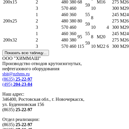
200х15
2
480
380
68
M16
275
M26
59
3
570
460
10
300
M29
1
460
360
55
245
M24
8
200х25
2
480
380
80
275
M26
59
3
570
460
10
4
300
M29
1
460
360
55
245
M24
95
8
М20
200х32
2
480
380
275
M26
59
3
570
460
115
10
M22
6
300
M29
Показать всю таблицу...
ООО "ХИММАШ"
Производство отводов крутоизогнутых,
нефтегазового оборудования
sbit@nzhms.ru
(8635)
25-22-97
(495)
204-23-84
Наш адрес:
346400, Ростовская обл., г. Новочеркасск,
ул. Буденновская 156
(8635)
25-22-97
Отдел реализации:
(8635)
25-22-97