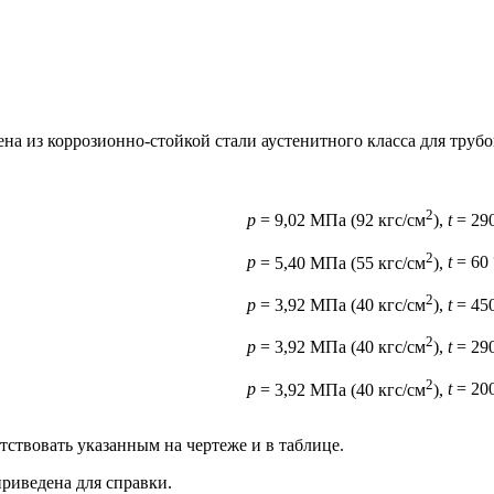
на из коррозионно-стойкой стали аустенитного класса для труб
2
p
= 9,02 МПа (92 кгс/см
),
t
= 290
2
p
= 5,40 МПа (55 кгс/см
),
t
= 60 
2
p
= 3,92 МПа (40 кгс/см
),
t
= 450
2
p
= 3,92 МПа (40 кгс/см
),
t
= 290
2
p
= 3,92 МПа (40 кгс/см
),
t
= 200
ствовать указанным на чертеже и в таблице.
приведена для справки.