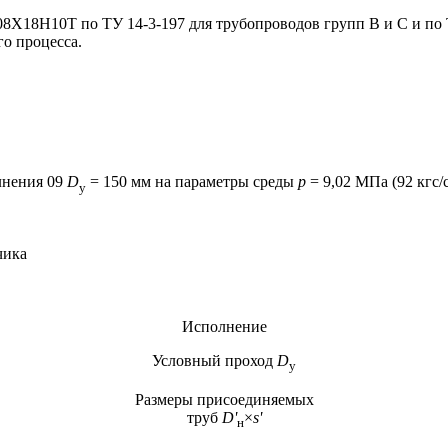
 08Х18Н10Т по ТУ 14-3-197 для трубопроводов групп В и С и по
го процесса.
лнения 09
D
= 150 мм на параметры среды
p
= 9,02 МПа (92 кгс/
у
чика
Исполнение
Условный проход
D
у
Размеры присоединяемых
труб
D'
×
s
'
н