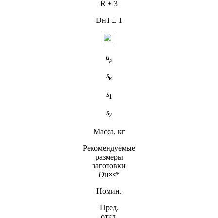
R ± 3
Dн1 ± 1
d
p
s
к
s
1
s
2
Масса, кг
Рекомендуемые
размеры
заготовки
D
н×
s
*
Номин.
Пред.
откл.