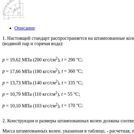
Описание
1. Настоящий стандарт распространяется на штампованные коле
(водяной пар и горячая вода):
2
p
= 19,62 МПа (200 кгс/см
),
t
= 290 °С;
2
p
= 17,66 МПа (180 кгс/см
),
t
= 360 °С;
2
p
= 13,73 МПа (140 кгс/см
),
t
= 335 °С;
2
p
= 10,79 МПа (110 кгс/см
),
t
= 55 °С;
2
p
= 10,10 МПа (103 кгс/см
),
t
= 170 °С;
2. Конструкция и размеры штампованных колен должны соответ
Масса штампованных колен, указанная в таблице, - расчетная, 