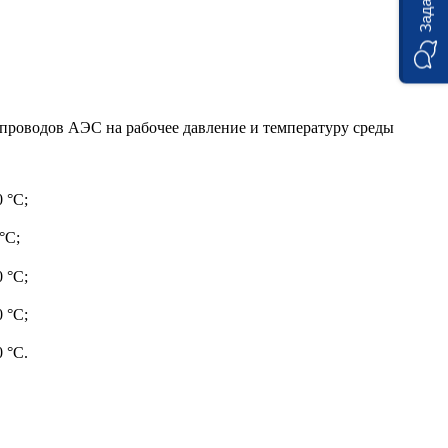
опроводов АЭС на рабочее давление и температуру среды
 °С;
°С;
 °С;
 °С;
 °С.