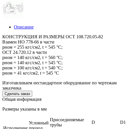
Описание
КОНСТРУКЦИЯ И РАЗМЕРЫ ОСТ 108.720.05-82
Взамен НО 778-66 в части
pном = 255 кгс/см2, t = 545 °С;
ОСТ 24.720.12 в части
pном = 140 кгс/см2, t = 560 °С;
pном = 140 кгс/см2, t = 545 °С;
pном = 100 кгс/см2, t = 540 °С;
pном = 41 кгс/см2, t = 545 °С
Изготавливаем нестандартное оборудование по чертежам
заказчика
Cделать заказ
Общая информация
Размеры указаны в мм
Присоединяемые
D
D1
Условный
трубы
Исполнение
проход