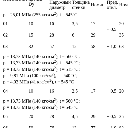
Наружный
Толщина
Пред.
Dу
Номин.
Ном
диаметр
стенки
откл.
2
p = 25,01 МПа (255 кгс/см
), t = 545°С
01
10
16
3,5
17
20
+ 0,5
02
15
28
6
29
35
03
32
57
12
58
+ 1,0
63
2
p = 13,73 МПа (140 кгс/см
), t = 560 °С;
2
p = 13,73 МПа (140 кгс/см
), t = 545 °С;
2
p = 13,73 МПа (140 кгс/см
), t = 515 °С;
2
p = 9,81 МПа (100 кгс/см
), t = 540 °С;
2
p = 4,02 МПа (41 кгс/см
), t = 545 °С
04
10
16
2,5
17
+ 0,5
20
2
p = 13,73 МПа (140 кгс/см
), t = 560 °С;
2
p = 13,73 МПа (140 кгс/см
), t = 545 °С
05
20
28
4,5
29
+ 0,5
35
06
50
76
13
77
+ 1,0
82