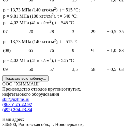
2
p = 13,73 МПа (140 кгс/см
), t = 515 °С;
2
p = 9,81 МПа (100 кгс/см
), t = 540 °С;
2
p = 4,02 МПа (41 кгс/см
), t = 545 °С
07
20
28
3
29
+ 0,5
35
2
p = 13,73 МПа (140 кгс/см
), t = 515 °С
(08)
65
76
9
Ч
+ 1,0
88
2
p = 4,02 МПа (41 кгс/см
), t = 545 °С
09
50
57
3,5
58
+ 0,5
63
Показать всю таблицу...
ООО "ХИММАШ"
Производство отводов крутоизогнутых,
нефтегазового оборудования
sbit@nzhms.ru
(8635)
25-22-97
(495)
204-23-84
Наш адрес:
346400, Ростовская обл., г. Новочеркасск,