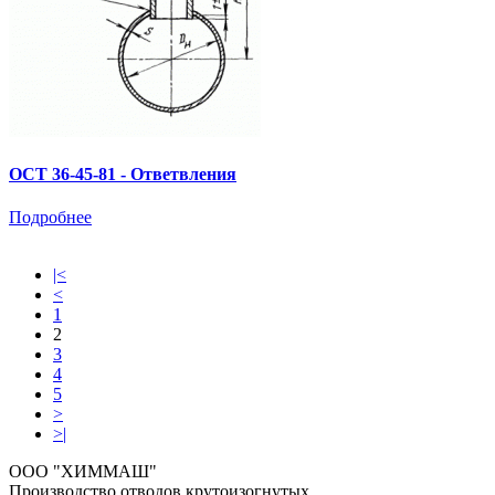
ОСТ 36-45-81 - Ответвления
Подробнее
|<
<
1
2
3
4
5
>
>|
ООО "ХИММАШ"
Производство отводов крутоизогнутых,