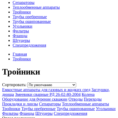
Сепараторы
Теплообменные аппараты
Тройники
Трубы оребренные
Трубы ошипованные
Угольники
Фильтры
Фланцы
Штуцеры
Спецпредложения
Главная
Тройники
Тройники
Сортировать:
Емкостные аппараты для газовых и жидких сред
Заглушки,
днища
Змеевики сварные РД 26-02-80-2004
Колена
Оборудование для бурение скважин
Отводы
Переходы
Прокладки и линзы
Сепараторы
Теплообменные аппараты
Тройники
Трубы оребренные
Трубы ошипованные
Угольники
Фильтры
Фланцы
Штуцеры
Спецпредложения