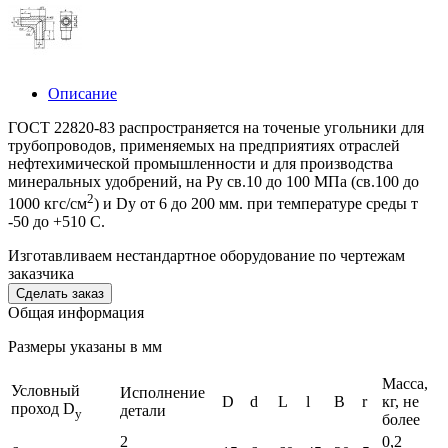
Описание
ГОСТ 22820-83 распространяется на точеные угольники для
трубопроводов, применяемых на предприятиях отраслей
нефтехимической промышленности и для производства
минеральных удобрений, на Ру св.10 до 100 МПа (св.100 до
2
1000 кгс/см
) и Dy от 6 до 200 мм. при температуре среды т
-50 до +510 С.
Изготавливаем нестандартное оборудование по чертежам
заказчика
Cделать заказ
Общая информация
Размеры указаны в мм
Масса,
Условный
Исполнение
D
d
L
l
B
r
кг, не
проход D
детали
y
более
2
0,2