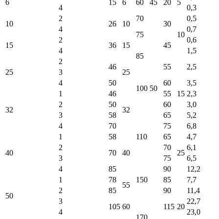
6
15
6
60
45
20
5
4
0,3
2
70
0,5
10
26
10
30
4
0,7
75
10
2
0,6
15
36
15
45
4
1,5
85
2
46
55
2,5
25
3
25
4
50
60
3,5
100
50
1
46
55
15
2,3
2
50
60
3,0
32
32
3
58
65
5,2
4
70
75
6,8
1
58
110
65
4,7
2
70
6,1
40
70
40
25
3
75
6,5
4
85
90
12,2
1
78
150
85
7,7
55
2
85
90
11,4
50
3
22,7
105
60
115
20
4
23,0
170