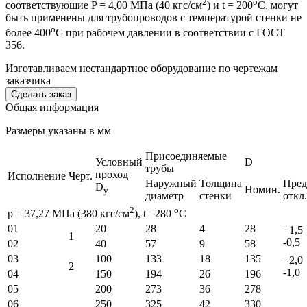
2
o
соответствующие P = 4,00 МПа (40 кгс/см
) и t = 200
С, могут
быть применены для трубопроводов с температурой стенки не
o
более 400
С при рабочем давлении в соответствии с ГОСТ
356.
Изготавливаем нестандартное оборудование по чертежам
заказчика
Cделать заказ
Общая информация
Размеры указаны в мм
Присоединяемые
Условный
D
трубы
проход
Исполнение
Черт.
Наружный
Толщина
Пред
D
Номин.
у
диаметр
стенки
откл.
2
o
p = 37,27 МПа (380 кгс/см
), t =280
С
01
20
28
4
28
+1,5
1
-0,5
02
40
57
9
58
03
100
133
18
135
+2,0
2
-1,0
04
150
194
26
196
05
200
273
36
278
06
250
325
42
330