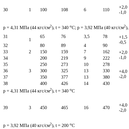
+2,0
30
1
100
108
6
110
-1,0
2
o
2
p = 4,31 МПа (44 кгс/см
), t = 340
С; p = 3,92 МПа (40 кгс/см
)
31
65
76
3,5
78
+1,5
1
-0,5
32
80
89
4
90
33
2
150
159
7
162
+2,0
-1,0
34
200
219
9
222
35
250
273
10
278
36
3
300
325
13
330
+4,0
-2,0
37
350
377
13
380
38
400
426
14
430
2
o
p = 4,31 МПа (44 кгс/см
), t = 340
С
+4,0
39
3
450
465
16
470
-2,0
2
o
p = 3,92 МПа (40 кгс/см
), t = 200
С