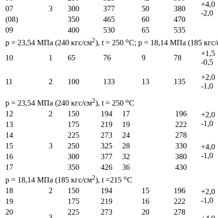
+4,0
07
3
300
377
50
380
-2,0
(08)
350
465
60
470
09
400
530
65
535
2
o
p = 23,54 МПа (240 кгс/см
), t = 250
С; p = 18,14 МПа (185 кгс/
+1,5
10
1
65
76
9
78
-0,5
+2,0
11
2
100
133
13
135
-1,0
2
o
р = 23,54 МПа (240 кгс/см
), t = 250
С
12
2
150
194
17
196
+2,0
-1,0
13
175
219
19
222
14
225
273
24
278
15
3
250
325
28
330
+4,0
-1,0
16
300
377
32
380
17
350
426
36
430
2
o
p = 18,14 МПа (185 кгс/см
), t =215
С
18
2
150
194
15
196
+2,0
-1,0
19
175
219
16
222
20
225
273
20
278
3