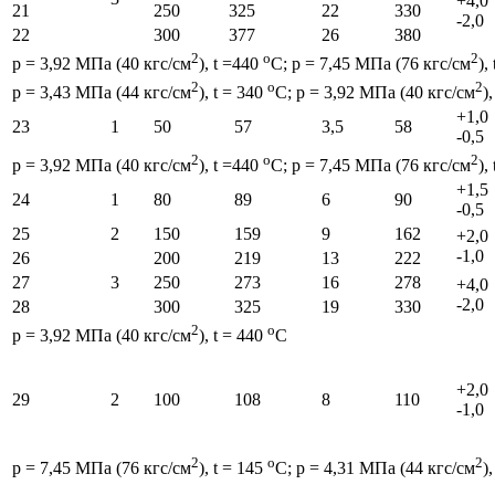
+4,0
21
250
325
22
330
-2,0
22
300
377
26
380
2
o
2
p = 3,92 МПа (40 кгс/см
), t =440
С; p = 7,45 МПа (76 кгс/см
),
2
o
2
p = 3,43 МПа (44 кгс/см
), t = 340
С; p = 3,92 МПа (40 кгс/см
)
+1,0
23
1
50
57
3,5
58
-0,5
2
o
2
p = 3,92 МПа (40 кгс/см
), t =440
С; p = 7,45 МПа (76 кгс/см
),
+1,5
24
1
80
89
6
90
-0,5
25
2
150
159
9
162
+2,0
-1,0
26
200
219
13
222
27
3
250
273
16
278
+4,0
-2,0
28
300
325
19
330
2
o
p = 3,92 МПа (40 кгс/см
), t = 440
С
+2,0
29
2
100
108
8
110
-1,0
2
o
2
p = 7,45 МПа (76 кгс/см
), t = 145
С; p = 4,31 МПа (44 кгс/см
)