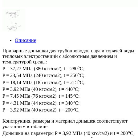
Описание
Приварные донышки для трубопроводов пара и горячей воды
тепловых электростанций с абсолютным давлением и
температурой среды:
o
P = 37,27 МПа (380 кгс/см2), t = 280
С;
o
P = 23,54 МПа (240 кгс/см2), t = 250
C;
o
P = 18,14 МПа (185 кгс/см2), t = 215
С;
o
P = 3,92 МПа (40 кгс/см2), t = 440
С;
o
P = 7,45 МПа (76 кгс/см2), t = 145
С;
o
P = 4,31 МПа (44 кгс/см2), t = 340
С;
o
P = 3,92 МПа (40 кгс/см2), t = 200
С.
Конструкция, размеры и материал донышек соответствуют
указанным в таблице.
o
Донышки на параметры P = 3,92 МПа (40 кгс/см2) и t = 200
С,